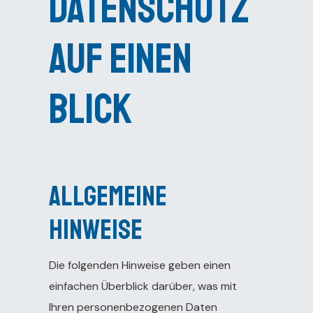
Datenschutz
– Live
s
auf einen
Blick
 –
Day
ber 5th
Allgemeine
 6th
Hinweise
Video)
er 7th
terplay
Die folgenden Hinweise geben einen
einfachen Überblick darüber, was mit
Ihren personenbezogenen Daten
 2: