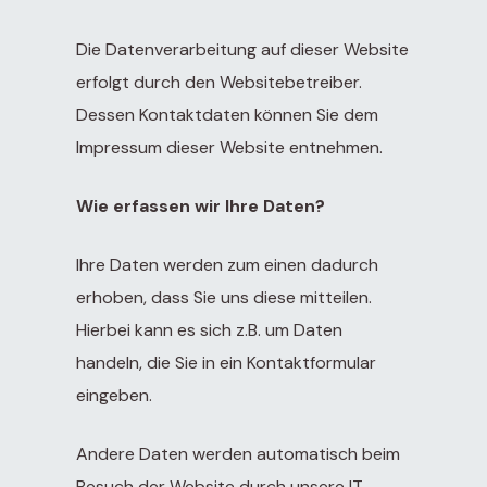
Die Datenverarbeitung auf dieser Website
r
tcomes
erfolgt durch den Websitebetreiber.
Dessen Kontaktdaten können Sie dem
Impressum dieser Website entnehmen.
Video)
Obesity
Wie erfassen wir Ihre Daten?
es
Ihre Daten werden zum einen dadurch
erhoben, dass Sie uns diese mitteilen.
Hierbei kann es sich z.B. um Daten
1:
Lipedema
handeln, die Sie in ein Kontaktformular
eingeben.
 and
ain
Andere Daten werden automatisch beim
Besuch der Website durch unsere IT-