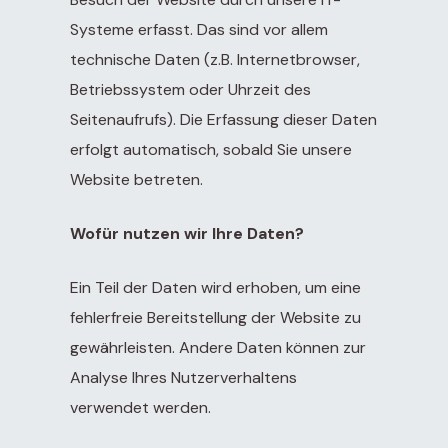
Systeme erfasst. Das sind vor allem
r
technische Daten (z.B. Internetbrowser,
tcomes
Betriebssystem oder Uhrzeit des
ren L.
Seitenaufrufs). Die Erfassung dieser Daten
Obesity
erfolgt automatisch, sobald Sie unsere
Website betreten.
andro
Wofür nutzen wir Ihre Daten?
Ein Teil der Daten wird erhoben, um eine
Lipedema
 5-7,
fehlerfreie Bereitstellung der Website zu
gewährleisten. Andere Daten können zur
 and
Analyse Ihres Nutzerverhaltens
verwendet werden.