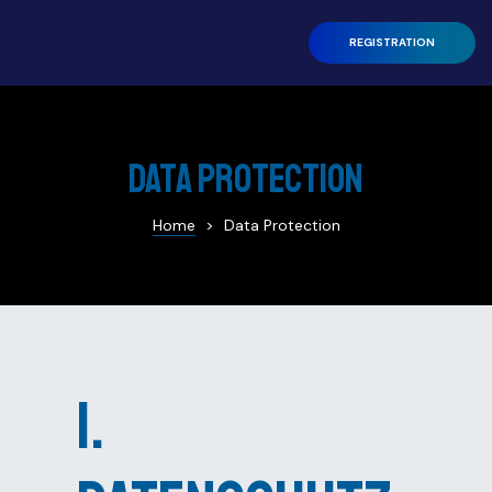
REGISTRATION
Data Protection
ren L.
Home
>
Data Protection
andro
ntations
1.
ort Talk